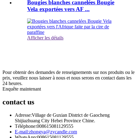
Bougies blanches cannelées Bougie
Vela exportées vers AF ...
Afficher les détails
s'abonner
& Soyez à jour
Pour obtenir des demandes de renseignements sur nos produits ou le
prix, veuillez nous laisser à nous et nous serons en contact dans les
24 heures.
Enquête maintenant
contact
us
Adresse:
Village de Guxian District de Gaocheng
Shijiazhuang City Hebei Province Chine.
Téléphone:
008615081129555
E-mail:
zhongya@zycandle.com
WhatsApp:
008615081129555