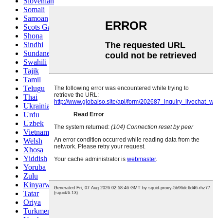
Slovenian
Somali
Samoan
Scots Gaelic
Shona
Sindhi
Sundanese
Swahili
Tajik
Tamil
Telugu
Thai
Ukrainian
Urdu
Uzbek
Vietnamese
Welsh
Xhosa
Yiddish
Yoruba
Zulu
Kinyarwanda
Tatar
Oriya
Turkmen