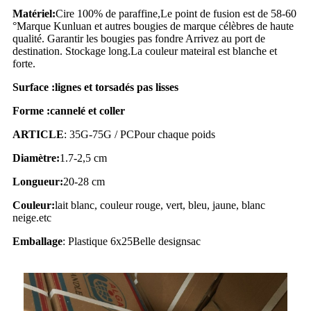
Matériel:
Cire 100% de paraffine
,
Le point de fusion est de 58-60
°
Marque Kunluan et autres bougies de marque célèbres de haute
qualité
. Garantir les bougies pas fondre Arrivez au port de
destination. Stockage long
.La couleur mateiral est blanche et
forte.
Surface :
lignes et torsadés pas lisses
Forme :
cannelé et coller
ARTICLE
: 35G-75G / PC
Pour chaque poids
Diamètre:
1.7-2,5 cm
Longueur:
20-28 cm
Couleur:
lait blanc, couleur rouge, vert, bleu, jaune, blanc
neige.etc
Emballage
: Plastique 6x25
Belle design
sac